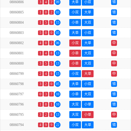
08060806
3
4
2
09
大单
小双
错
08060805
1
0
2
03
小双
大单
错
08060804
1
5
9
15
小单
大双
错
08060803
5
0
0
05
大单
小双
错
08060802
4
0
2
06
小双
大单
中
08060801
1
4
8
13
小单
大双
中
08060800
3
5
5
13
小单
大双
中
08060799
2
4
9
15
小双
大单
中
08060798
3
2
0
05
大单
小双
错
08060797
0
3
7
10
小单
大双
错
08060796
1
8
1
10
大双
小单
错
08060795
3
2
8
13
大双
小单
中
08060794
4
9
9
22
小双
大单
错