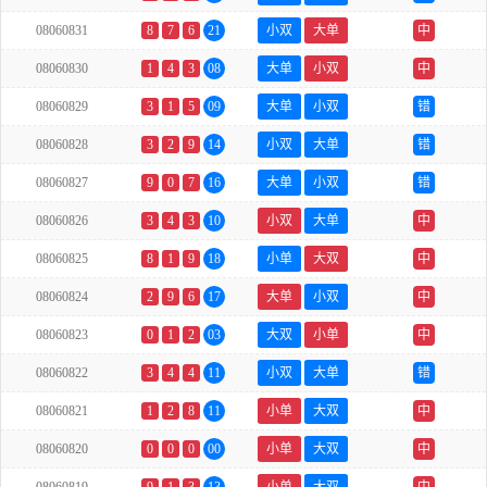
08060831
8
7
6
21
小双
大单
中
08060830
1
4
3
08
大单
小双
中
08060829
3
1
5
09
大单
小双
错
08060828
3
2
9
14
小双
大单
错
08060827
9
0
7
16
大单
小双
错
08060826
3
4
3
10
小双
大单
中
08060825
8
1
9
18
小单
大双
中
08060824
2
9
6
17
大单
小双
中
08060823
0
1
2
03
大双
小单
中
08060822
3
4
4
11
小双
大单
错
08060821
1
2
8
11
小单
大双
中
08060820
0
0
0
00
小单
大双
中