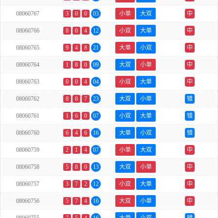
08060767
3
0
0
03
小单
大双
中
08060766
8
0
4
12
小双
大单
中
08060765
9
4
8
21
大单
小双
中
08060764
1
8
0
09
大双
小单
中
08060763
0
0
4
04
小双
大单
中
08060762
8
8
7
23
大双
小单
错
08060761
1
6
0
07
小双
大单
错
08060760
6
4
6
16
大单
小双
错
08060759
2
1
4
07
小单
大双
中
08060758
5
8
0
13
大双
小单
中
08060757
3
7
2
12
小双
大单
中
08060756
5
7
4
16
大双
小单
中