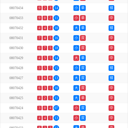
08070434
9
2
3
14
小
单
错
08070433
9
0
2
11
小
单
中
08070432
4
4
2
10
大
单
错
08070431
7
4
5
16
小
双
中
08070430
6
7
5
18
小
双
中
08070429
4
5
5
14
大
单
中
08070428
3
5
7
15
小
双
错
08070427
1
6
6
13
大
双
错
08070426
6
3
1
10
大
双
中
08070425
4
2
5
11
大
单
中
08070424
3
0
4
07
小
双
中
08070423
4
4
5
13
小
双
中