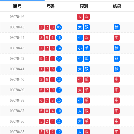
期号
号码
预测
结果
08070446
---
大
双
---
08070445
3
2
0
05
大
双
错
08070444
8
9
1
18
小
双
中
08070443
7
2
5
14
小
单
错
08070442
9
1
4
14
小
单
错
08070441
1
7
5
13
大
双
错
08070440
3
6
4
13
小
单
中
08070439
6
2
9
17
大
单
中
08070438
0
7
8
15
小
单
中
08070437
6
0
4
10
大
双
中
08070436
5
2
4
11
大
单
中
08070435
5
5
2
12
大
双
中