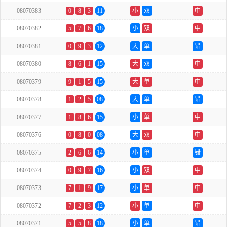
08070383
0
8
3
11
小
双
中
08070382
5
7
6
18
小
双
中
08070381
0
9
3
12
大
单
错
08070380
8
6
1
15
大
双
中
08070379
9
1
5
15
大
单
中
08070378
1
2
5
08
大
单
错
08070377
1
8
6
15
小
单
中
08070376
0
8
0
08
大
双
中
08070375
2
6
6
14
小
单
错
08070374
0
9
7
16
小
双
中
08070373
7
1
9
17
小
单
中
08070372
7
2
3
12
小
单
中
08070371
5
5
8
18
小
单
错