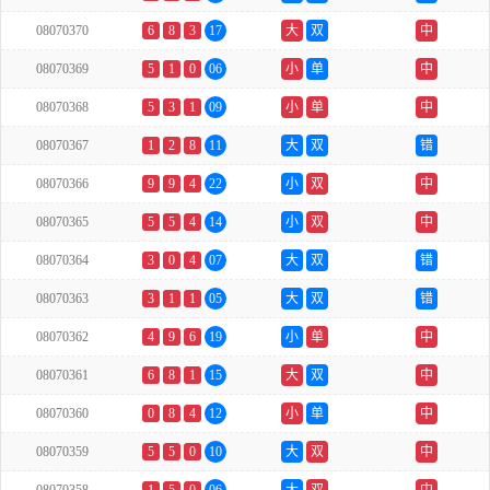
08070370
6
8
3
17
大
双
中
08070369
5
1
0
06
小
单
中
08070368
5
3
1
09
小
单
中
08070367
1
2
8
11
大
双
错
08070366
9
9
4
22
小
双
中
08070365
5
5
4
14
小
双
中
08070364
3
0
4
07
大
双
错
08070363
3
1
1
05
大
双
错
08070362
4
9
6
19
小
单
中
08070361
6
8
1
15
大
双
中
08070360
0
8
4
12
小
单
中
08070359
5
5
0
10
大
双
中